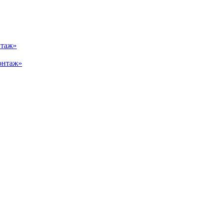
нтаж»
онтаж»