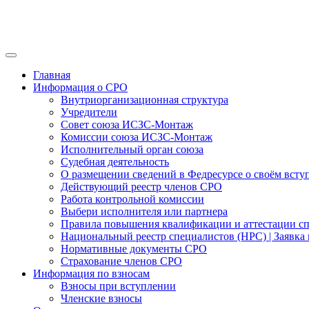
Главная
Информация о СРО
Внутриорганизационная структура
Учредители
Совет союза ИСЗС-Монтаж
Комиссии союза ИСЗС-Монтаж
Исполнительный орган союза
Судебная деятельность
О размещении сведений в Федресурсе о своём всту
Действующий реестр членов СРО
Работа контрольной комиссии
Выбери исполнителя или партнера
Правила повышения квалификации и аттестации с
Национальный реестр специалистов (НРС) | Заявка 
Нормативные документы СРО
Страхование членов СРО
Информация по взносам
Взносы при вступлении
Членские взносы