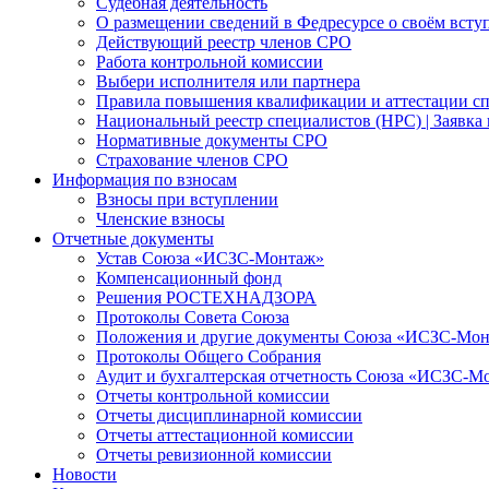
Судебная деятельность
О размещении сведений в Федресурсе о своём всту
Действующий реестр членов СРО
Работа контрольной комиссии
Выбери исполнителя или партнера
Правила повышения квалификации и аттестации с
Национальный реестр специалистов (НРС) | Заявка 
Нормативные документы СРО
Страхование членов СРО
Информация по взносам
Взносы при вступлении
Членские взносы
Отчетные документы
Устав Союза «ИСЗС-Монтаж»
Компенсационный фонд
Решения РОСТЕХНАДЗОРА
Протоколы Совета Союза
Положения и другие документы Союза «ИСЗС-Мо
Протоколы Общего Собрания
Аудит и бухгалтерская отчетность Союза «ИСЗС-М
Отчеты контрольной комиссии
Отчеты дисциплинарной комиссии
Отчеты аттестационной комиссии
Отчеты ревизионной комиссии
Новости