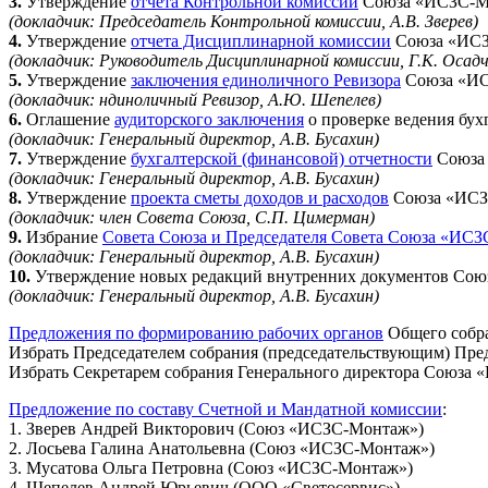
3.
Утверждение
отчета Контрольной комиссии
Союза «ИСЗС-Мон
(докладчик: Председатель Контрольной комиссии, А.В. Зверев)
4.
Утверждение
отчета Дисциплинарной комиссии
Союза «ИСЗС
(докладчик: Руководитель Дисциплинарной комиссии, Г.К. Осадч
5.
Утверждение
заключения единоличного Ревизора
Союза «ИСЗ
(докладчик: ндиноличный Ревизор, А.Ю. Шепелев)
6.
Оглашение
аудиторского заключения
о проверке ведения бух
(докладчик: Генеральный директор, А.В. Бусахин)
7.
Утверждение
бухгалтерской (финансовой) отчетности
Союза 
(докладчик: Генеральный директор, А.В. Бусахин)
8.
Утверждение
проекта сметы доходов и расходов
Союза «ИСЗС
(докладчик: член Совета Союза, С.П. Цимерман)
9.
Избрание
Совета Союза и Председателя Совета Союза «ИС
(докладчик: Генеральный директор, А.В. Бусахин)
10.
Утверждение новых редакций внутренних документов Со
(докладчик: Генеральный директор, А.В. Бусахин)
Предложения по формированию рабочих органов
Общего собра
Избрать Председателем собрания (председательствующим) Пр
Избрать Секретарем собрания Генерального директора Союза
Предложение по составу Счетной и Мандатной комиссии
:
1. Зверев Андрей Викторович (Союз «ИСЗС-Монтаж»)
2. Лосьева Галина Анатольевна (Союз «ИСЗС-Монтаж»)
3. Мусатова Ольга Петровна (Союз «ИСЗС-Монтаж»)
4. Шепелев Андрей Юрьевич (ООО «Светосервис»)