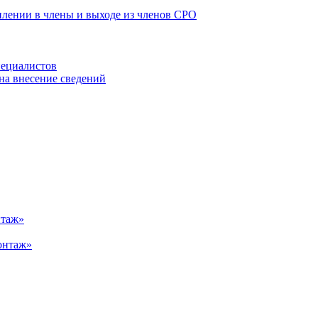
плении в члены и выходе из членов СРО
пециалистов
на внесение сведений
нтаж»
онтаж»