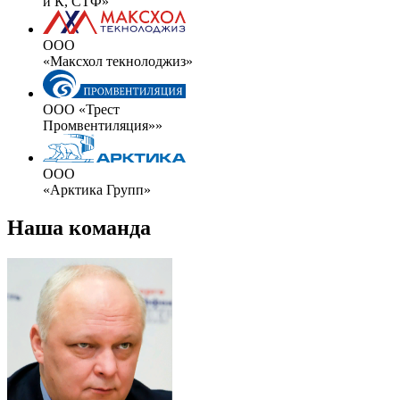
и К, СТФ»
ООО
«Максхол текнолоджиз»
ООО «Трест
Промвентиляция»»
ООО
«Арктика Групп»
Наша команда