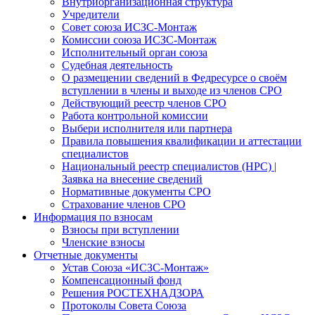
Внутриорганизационная структура
Учредители
Совет союза ИСЗС-Монтаж
Комиссии союза ИСЗС-Монтаж
Исполнительный орган союза
Судебная деятельность
О размещении сведений в Федресурсе о своём
вступлении в члены и выходе из членов СРО
Действующий реестр членов СРО
Работа контрольной комиссии
Выбери исполнителя или партнера
Правила повышения квалификации и аттестации
специалистов
Национальный реестр специалистов (НРС) |
Заявка на внесение сведений
Нормативные документы СРО
Страхование членов СРО
Информация по взносам
Взносы при вступлении
Членские взносы
Отчетные документы
Устав Союза «ИСЗС-Монтаж»
Компенсационный фонд
Решения РОСТЕХНАДЗОРА
Протоколы Совета Союза