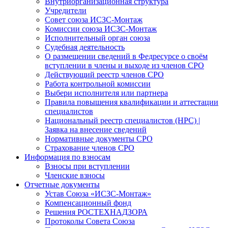
Внутриорганизационная структура
Учредители
Совет союза ИСЗС-Монтаж
Комиссии союза ИСЗС-Монтаж
Исполнительный орган союза
Судебная деятельность
О размещении сведений в Федресурсе о своём
вступлении в члены и выходе из членов СРО
Действующий реестр членов СРО
Работа контрольной комиссии
Выбери исполнителя или партнера
Правила повышения квалификации и аттестации
специалистов
Национальный реестр специалистов (НРС) |
Заявка на внесение сведений
Нормативные документы СРО
Страхование членов СРО
Информация по взносам
Взносы при вступлении
Членские взносы
Отчетные документы
Устав Союза «ИСЗС-Монтаж»
Компенсационный фонд
Решения РОСТЕХНАДЗОРА
Протоколы Совета Союза