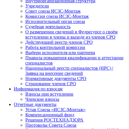
Внутриорганизационная структура
Учредители
Совет союза ИСЗС-Монтаж
Комиссии союза ИСЗС-Монтаж
Исполнительный орган союза
Судебная деятельность
О размещении сведений в Федресурсе о своём
вступлении в члены и выходе из членов СРО
Действующий реестр членов СРО
Работа контрольной комиссии
Выбери исполнителя или партнера
Правила повышения квалификации и аттестации
специалистов
Национальный реестр специалистов (НРС) |
Заявка на внесение сведений
Нормативные документы СРО
Страхование членов СРО
Информация по взносам
Взносы при вступлении
Членские взносы
Отчетные документы
Устав Союза «ИСЗС-Монтаж»
Компенсационный фонд
Решения РОСТЕХНАДЗОРА
Протоколы Совета Союза